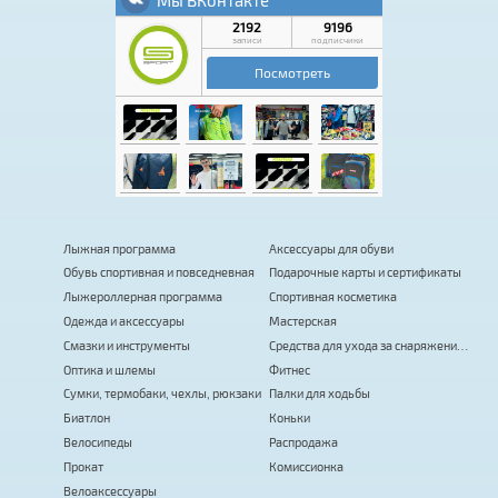
Лыжная программа
Аксессуары для обуви
Обувь спортивная и повседневная
Подарочные карты и сертификаты
Лыжероллерная программа
Спортивная косметика
Одежда и аксессуары
Мастерская
Смазки и инструменты
Средства для ухода за снаряжением
Оптика и шлемы
Фитнес
Сумки, термобаки, чехлы, рюкзаки
Палки для ходьбы
Биатлон
Коньки
Велосипеды
Распродажа
Прокат
Комиссионка
Велоаксессуары