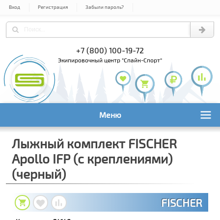
Вход
Регистрация
Забыли пароль?
+7 (495) 978-61-54
+7 (800) 10
+7 (495) 1
экипировочный центр "Спайн-Спорт"
Меню
Лыжный комплект FISCHER
Apollo IFP (с креплениями)
(черный)
FISCHER