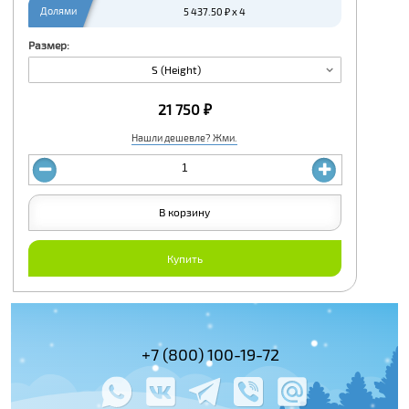
Долями
5 437.50 ₽ x 4
Размер:
S (Height)
21 750 ₽
Нашли дешевле? Жми.
В корзину
Купить
+7 (495) 978-61-54
+7 (800) 100-1
+7 (495) 143-