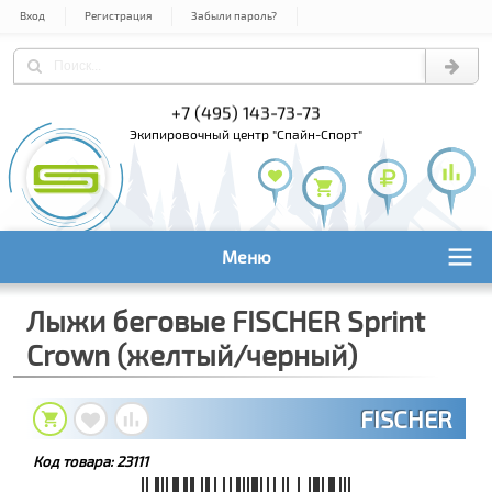
Вход
Регистрация
Забыли пароль?
+7 (495) 143-73-73
+7 (495) 9
+7 (800) 1
экипировочный центр "Спайн-Спорт"
Меню
Лыжи беговые FISCHER Sprint
Crown (желтый/черный)
FISCHER
Код товара:
23111