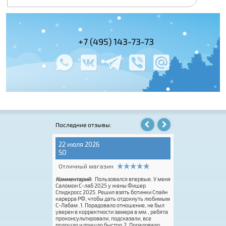
+7 (495) 143-73-73
+7 (495) 978-
+7 (800) 100-
Последние отзывы:
22 июля 2026
31 июля 2026
SO
Надежда Е.
Отличный магазин
Отличный мага
ine Carrera RF
Комментарий:
Пользовался впервые. У меня
Комментарий:
Пер
инамо). Помогли с
Саломон С-лаб 2025 у жены Фишер
квалифицированны
оты, дали
Спидкросс 2025. Решил взять ботинки Спайн
клиентами. Качеств
иантов. Ботинки
карерра РФ, чтобы дать отдохнуть любимым
Рекомендую.
голеностоп, по
С-Лабам .1. Порадовало отношение, не был
на тренировках
уверен в корректности замера в мм., ребята
н и модель могу
проконсультировали, подсказали, все
: Все ботинки для
подошло и пришло быстро.2. Порадовало