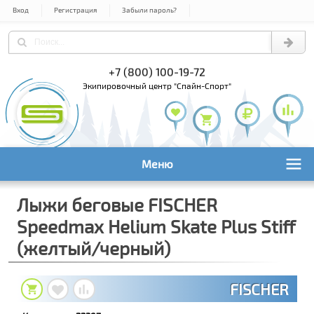
Вход
Регистрация
Забыли пароль?
) 978-61-54
+7 (800) 100-19-72
+7 (495) 1
экипировочный центр "Спайн-Спорт"
Меню
Лыжи беговые FISCHER
Speedmax Helium Skate Plus Stiff
(желтый/черный)
FISCHER