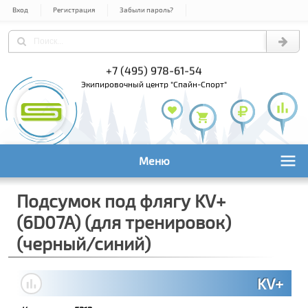
Вход
Регистрация
Забыли пароль?
+7 (495) 978-61-54
+7 (800) 1
+7 (495) 1
экипировочный центр "Спайн-Спорт"
Меню
Подсумок под флягу KV+
(6D07A) (для тренировок)
(черный/синий)
KV+