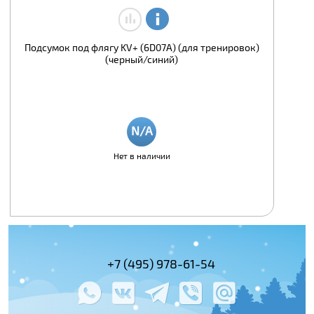
Подсумок под флягу KV+ (6D07A) (для тренировок)
(черный/синий)
Нет в наличии
+7 (495) 978-61-54
+7 (800) 100-
+7 (495) 143-