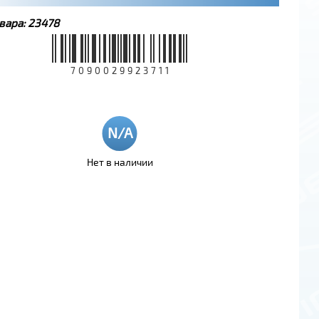
вара:
23478
7090029923711
Нет в наличии