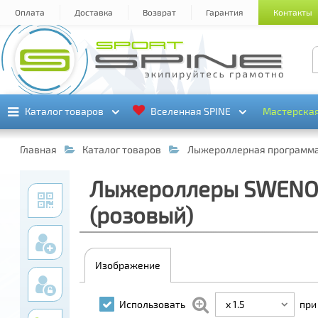
Оплата
Доставка
Возврат
Гарантия
Контакты
Каталог товаров
Каталог товаров
Вселенная SPINE
Вселенная SPINE
Мастерска
Мастерска
Главная
Каталог товаров
Лыжероллерная программ
Лыжероллеры SWENOR 
(розовый)
Изображение
x 1.5
Использовать
при