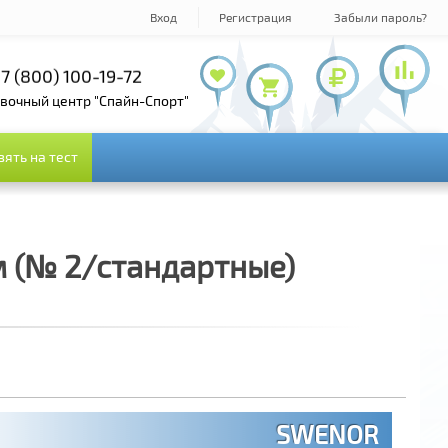
Вход
Регистрация
Забыли пароль?
7 (800) 100-19-72
+7 (495) 143-73-73
овочный центр "Спайн-Спорт"
зять на тест
зять на тест
 (№ 2/стандартные)
SWENOR