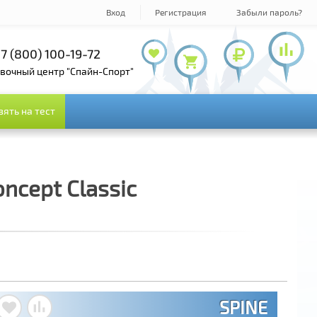
Вход
Регистрация
Забыли пароль?
7 (800) 100-19-72
+7 (495) 978-61-54
+7 (495) 143-73-73
овочный центр "Спайн-Спорт"
зять на тест
зять на тест
ncept Classic
SPINE