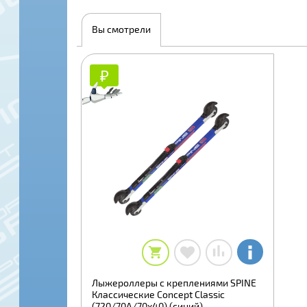
Вы смотрели
₽
₽
Лыжероллеры с креплениями SPINE
Классические Concept Classic
(720/70А/70х40) (синий)