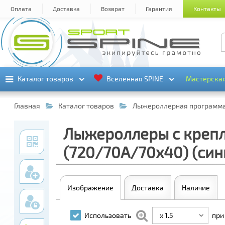
Оплата
Доставка
Возврат
Гарантия
Контакты
Каталог товаров
Каталог товаров
Вселенная SPINE
Вселенная SPINE
Мастерска
Мастерска
Главная
Каталог товаров
Лыжероллерная программ
Лыжероллеры с крепле
(720/70А/70х40) (син
Изображение
Доставка
Наличие
x 1.5
Использовать
при