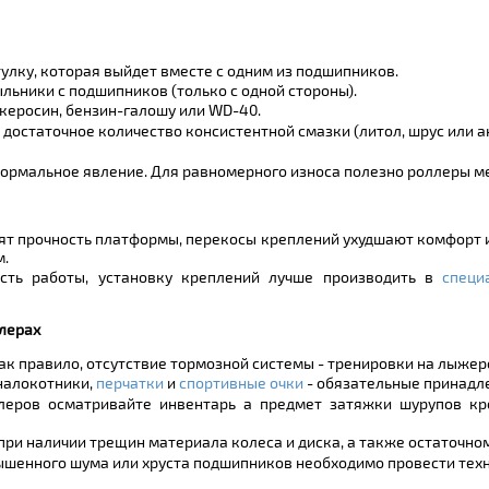
тулку, которая выйдет вместе с одним из подшипников.
льники с подшипников (только с одной стороны).
керосин, бензин-галошу или WD-40.
остаточное количество консистентной смазки (литол, шрус или ан
нормальное явление. Для равномерного износа полезно роллеры м
ят прочность платформы, перекосы креплений ухудшают комфорт и
м.
сть работы, установку креплений лучше производить в
специ
лерах
ак правило, отсутствие тормозной системы - тренировки на лыжер
 налокотники,
перчатки
и
спортивные очки
- обязательные принадле
леров осматривайте инвентарь а предмет затяжки шурупов кр
и наличии трещин материала колеса и диска, а также остаточном
ышенного шума или хруста подшипников необходимо провести тех