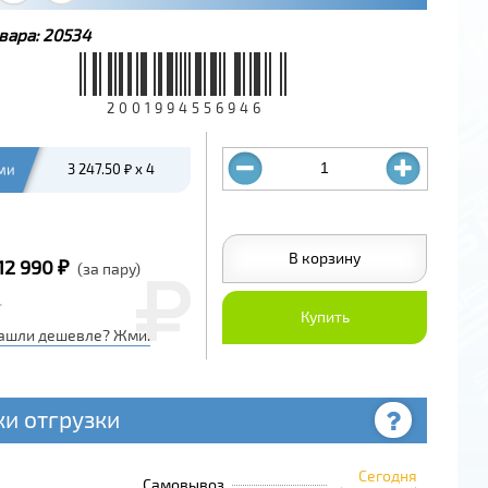
вара:
20534
2001994556946
ми
3 247.50 ₽ x 4
В корзину
12 990 ₽
(за пару)
Купить
ашли дешевле? Жми.
ки отгрузки
Сегодня
Самовывоз