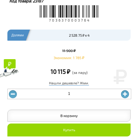
Код товара:
23187
7036370003764
Долями
2 528.75 ₽ x 4
11 900 ₽
Экономия: 1 785 ₽
₽
₽
10 115 ₽
(за пару)
Нашли дешевле? Жми.
В корзину
Купить