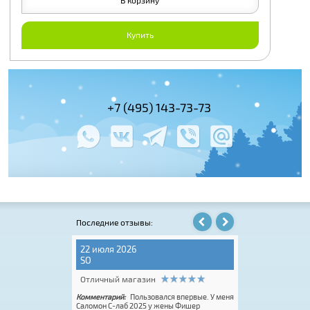
Купить
+7 (495) 143-73-73
+7 (495) 978-
+7 (800) 100-
Последние отзывы:
22 июля 2026
31 июля 2026
SO
Надежда Е.
Отличный магазин
Отличный мага
ine Carrera RF
Комментарий:
Пользовался впервые. У меня
Комментарий:
Пер
инамо). Помогли с
Саломон С-лаб 2025 у жены Фишер
квалифицированны