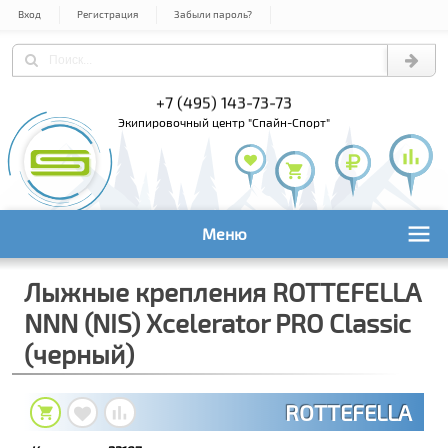
Вход
Регистрация
Забыли пароль?
+7 (495) 143-73-73
+7 (495) 9
+7 (800) 1
экипировочный центр "Спайн-Спорт"
Меню
Лыжные крепления ROTTEFELLA
NNN (NIS) Xcelerator PRO Classic
(черный)
ROTTEFELLA