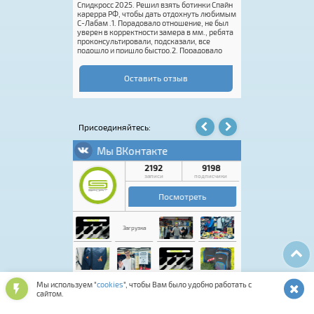
оты, дали
Спидкросс 2025. Решил взять ботинки Спайн
клиентами. Качеств
иантов. Ботинки
карерра РФ, чтобы дать отдохнуть любимым
Рекомендую.
голеностоп, по
С-Лабам .1. Порадовало отношение, не был
на тренировках
уверен в корректности замера в мм., ребята
н и модель могу
проконсультировали, подсказали, все
: Все ботинки для
подошло и пришло быстро.2. Порадовало
PINE,
качество. Есть нюансы по посадке ботинок,
но так всегда бывает, привык. 3.
Эксцентриком не пользовался.Итог:
Оставить отзыв
планирую заказать жене кастомные
топовые белые с розовой надписью
Спайн)))Рекомендую!
Присоединяйтесь:
Мы используем "
cookies
", чтобы Вам было удобно работать с
сайтом.
Лыжная программа
Аксессуары для обуви