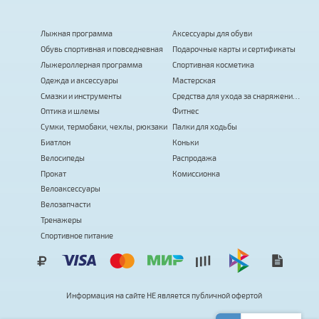
Лыжная программа
Аксессуары для обуви
Обувь спортивная и повседневная
Подарочные карты и сертификаты
Лыжероллерная программа
Спортивная косметика
Одежда и аксессуары
Мастерская
Смазки и инструменты
Средства для ухода за снаряжением
Оптика и шлемы
Фитнес
Сумки, термобаки, чехлы, рюкзаки
Палки для ходьбы
Биатлон
Коньки
Велосипеды
Распродажа
Прокат
Комиссионка
Велоаксессуары
Велозапчасти
Тренажеры
Спортивное питание
Информация на сайте
Н
Е
я
в
л
я
е
т
с
я
публичной офертой