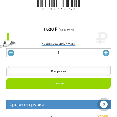
2009391736220
1 600 ₽
(за штуку)
₽
₽
Нашли дешевле? Жми.
В корзину
Купить
Сроки отгрузки
Сегодня