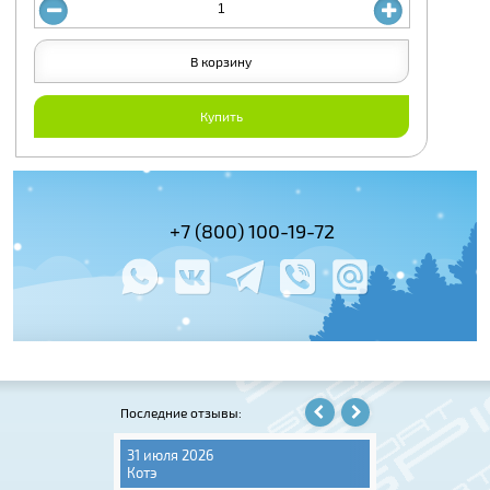
В корзину
Купить
(495) 978-61-54
+7 (800) 100-19-72
+7 (495) 143-
Последние отзывы:
31 июля 2026
06 августа 202
Котэ
Игорь Крюков