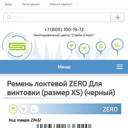
Вход
Регистрация
Забыли пароль?
) 978-61-54
+7 (800) 100-19-72
+7 (495) 1
экипировочный центр "Спайн-Спорт"
Меню
Ремень локтевой ZERO Для
винтовки (размер XS) (черный)
ZERO
Код товара:
23432