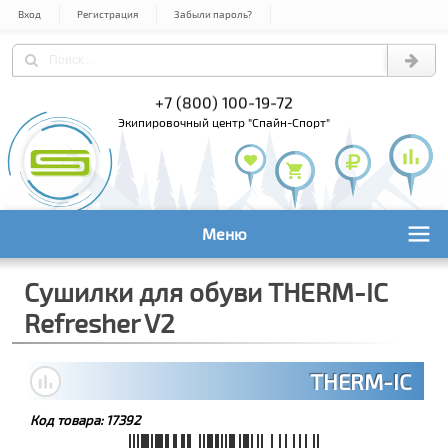
Вход
Регистрация
Забыли пароль?
) 978-61-54
+7 (800) 100-19-72
+7 (495) 1
экипировочный центр "Спайн-Спорт"
Меню
Сушилки для обуви THERM-IC
Refresher V2
THERM-IC
Код товара:
17392