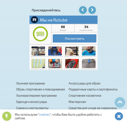
посетить.
Присоединяйтесь:
Лыжная программа
Аксессуары для обуви
Обувь спортивная и повседневная
Подарочные карты и сертификаты
Лыжероллерная программа
Спортивная косметика
Одежда и аксессуары
Мастерская
Смазки и инструменты
Средства для ухода за снаряжением
Оптика и шлемы
Фитнес
Мы используем "
cookies
", чтобы Вам было удобно работать с
сайтом.
Сумки, термобаки, чехлы, рюкзаки
Палки для ходьбы
Биатлон
Коньки