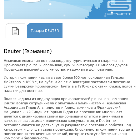
Товары DEUTER
Deuter (Германия)
Немецкая компания по производству туристического снаряжения.
Производят рюкзаки, спальники, сумки, аксессуары и многое другое.
Продукция высочайшего качества, надежная и долговечная.
История компании насчитывает более 100 лет: основанная Гансом
Дойтером в 1898 г., на рубеже ХХ векаDeuterуже поставляли почтовые
сумки Баварской Королевской Почте, а в 1910-х - рюкзаки, сумки, пояса и
палатки для военных.
Являясь одним из лидирующих производителей рюкзаков, компания
Deuter всегда сотрудничала с опытными альпинистами. Германская
Ассоциация Гидов Альпинистов и Горнолыжников и Французский
Национальный Синдикат Горных Гидов на протяжении многих лет
делятся с дизайнерами своим широчайшим опытом и знаниями в
качестве независимых технических консультантов, и Deuter не
останавливается на достигнутых результатах, постоянно работая над
качеством и улучшая свою продукцию. Специалисты компании всегда в
поиске новых технических решений, которые смогут обеспечить ваш
комфорт и безопасность.