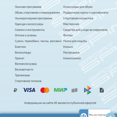
Лыжная программа
Аксессуары для обуви
Обувь спортивная и повседневная
Подарочные карты и сертификаты
Лыжероллерная программа
Спортивная косметика
Одежда и аксессуары
Мастерская
Смазки и инструменты
Средства для ухода за снаряжением
Оптика и шлемы
Фитнес
Сумки, термобаки, чехлы, рюкзаки
Палки для ходьбы
Биатлон
Коньки
Велосипеды
Распродажа
Прокат
Комиссионка
Велоаксессуары
Велозапчасти
Тренажеры
Спортивное питание
Информация на сайте
Н
Е
я
в
л
я
е
т
с
я
публичной офертой
Мы на портале