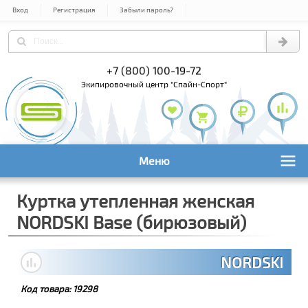
Вход
Регистрация
Забыли пароль?
) 978-61-54
+7 (800) 100-19-72
+7 (495) 1
экипировочный центр "Спайн-Спорт"
Меню
Куртка утепленная женская
NORDSKI Base (бирюзовый)
NORDSKI
Код товара:
19298