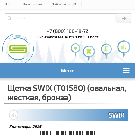
Вход
Регистрация
Забыли пароль?
) 978-61-54
+7 (800) 100-19-72
+7 (495) 1
экипировочный центр "Спайн-Спорт"
Меню
Щетка SWIX (T0158O) (овальная,
жесткая, бронза)
SWIX
Код товара:
9625