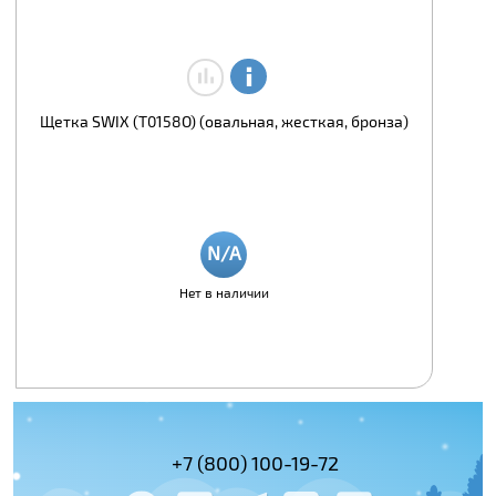
Щетка SWIX (T0158O) (овальная, жесткая, бронза)
Нет в наличии
(495) 978-61-54
+7 (800) 100-19-72
+7 (495) 143-