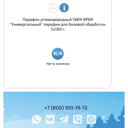
Парафин углеводородный SWIX BP88
"Универсальный" парафин для базовой обработки
5х180 г.
Нет в наличии
(495) 978-61-54
+7 (800) 100-19-72
+7 (495) 143-