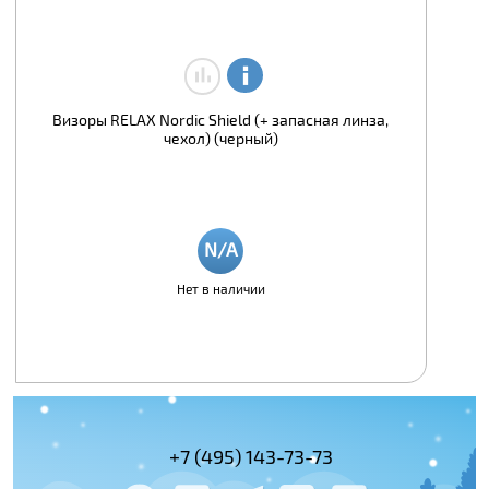
Визоры RELAX Nordic Shield (+ запасная линза,
чехол) (черный)
Нет в наличии
+7 (495) 143-73-73
+7 (495) 978-
+7 (800) 100-