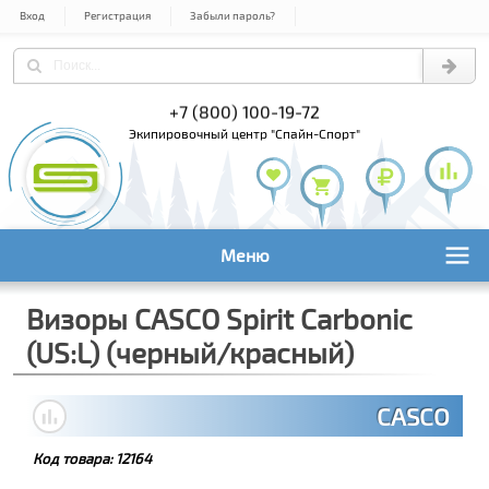
Вход
Регистрация
Забыли пароль?
) 978-61-54
+7 (800) 100-19-72
+7 (495) 1
экипировочный центр "Спайн-Спорт"
Меню
Визоры CASCO Spirit Carbоnic
(US:L) (черный/красный)
CASCO
Код товара:
12164