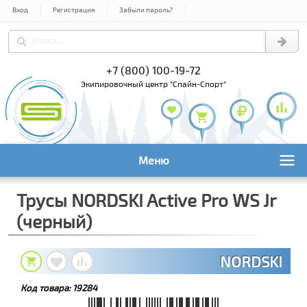
Вход
Регистрация
Забыли пароль?
) 978-61-54
+7 (800) 100-19-72
+7 (495) 1
экипировочный центр "Спайн-Спорт"
Меню
Трусы NORDSKI Active Pro WS Jr
(черный)
NORDSKI
Код товара:
19284