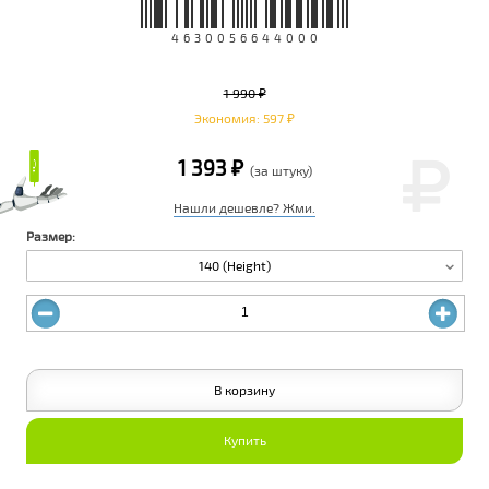
4630056644000
1 990 ₽
Экономия: 597 ₽
₽
₽
1 393 ₽
(за штуку)
Нашли дешевле? Жми.
Размер:
140 (Height)
В корзину
Купить