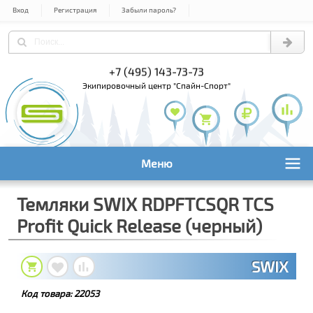
Вход
Регистрация
Забыли пароль?
+7 (495) 143-73-73
+7 (495) 9
+7 (800) 1
экипировочный центр "Спайн-Спорт"
Меню
Темляки SWIX RDPFTCSQR TCS
Profit Quick Release (черный)
SWIX
Код товара:
22053