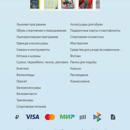
Лыжная программа
Аксессуары для обуви
Обувь спортивная и повседневная
Подарочные карты и сертификаты
Лыжероллерная программа
Спортивная косметика
Одежда и аксессуары
Мастерская
Смазки и инструменты
Средства для ухода за снаряжением
Оптика и шлемы
Фитнес
Сумки, термобаки, чехлы, рюкзаки
Палки для ходьбы
Биатлон
Коньки
Велосипеды
Распродажа
Прокат
Комиссионка
Велоаксессуары
Велозапчасти
Тренажеры
Спортивное питание