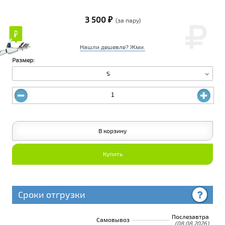
3 500 ₽
(за пару)
₽
₽
Нашли дешевле? Жми.
Размер:
S
В корзину
Купить
Сроки отгрузки
Послезавтра
Самовывоз
(08.08.2026)