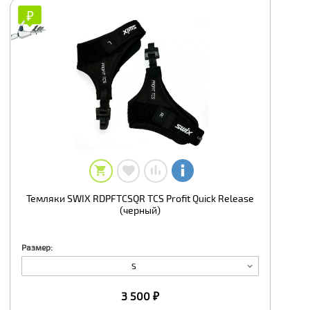
₽
₽
Темляки SWIX RDPFTCSQR TCS Profit Quick Release
(черный)
Размер:
S
3 500 ₽