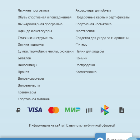
Лыжная программа
Аксессуары для обуви
Обувь спортивная и повседневная
Подарочные карты и сертификаты
Лыжероллерная программа
Спортивная косметика
Одежда и аксессуары
Мастерская
Смазки и инструменты
Средства для ухода за снаряжением
Оптика и шлемы
Фитнес
Сумки, термобаки, чехлы, рюкзаки
Палки для ходьбы
Биатлон
Коньки
Велосипеды
Распродажа
Прокат
Комиссионка
Велоаксессуары
Велозапчасти
Тренажеры
Спортивное питание
Информация на сайте
Н
Е
я
в
л
я
е
т
с
я
публичной офертой
Мы на портале