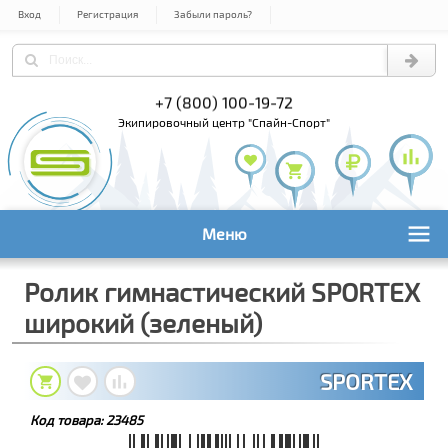
Вход
Регистрация
Забыли пароль?
) 978-61-54
+7 (800) 100-19-72
+7 (495) 1
экипировочный центр "Спайн-Спорт"
Меню
Ролик гимнастический SPORTEX
широкий (зеленый)
SPORTEX
Код товара:
23485