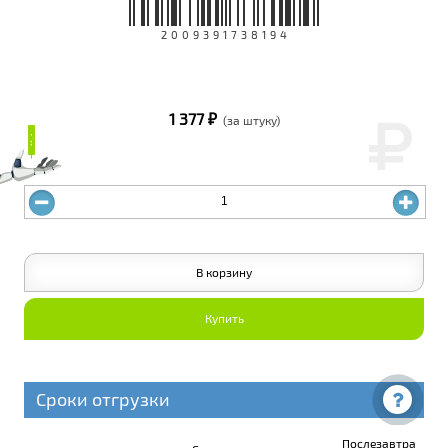
2009391738194
1 377 ₽
(за штуку)
₽
₽
В корзину
Купить
Сроки отгрузки
Послезавтра