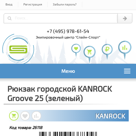
Вход
Регистрация
Забыли пароль?
+7 (495) 978-61-54
+7 (800) 1
+7 (495) 1
экипировочный центр "Спайн-Спорт"
Меню
Рюкзак городской KANROCK
Groove 25 (зеленый)
KANROCK
Код товара:
26118