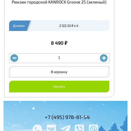
Рюкзак городской KANROCK Groove 25 (зеленый)
Долями
2 122.50 ₽ x 4
8 490 ₽
В корзину
Купить
+7 (495) 978-61-54
+7 (800) 100-
+7 (495) 143-