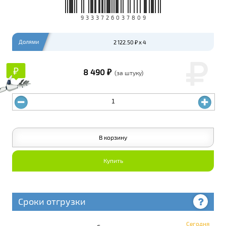
9333726037809
Долями
2 122.50 ₽ x 4
₽
₽
8 490 ₽
(за штуку)
В корзину
Купить
Сроки отгрузки
Сегодня