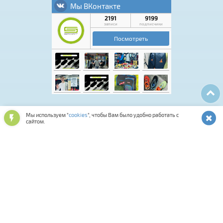
Мы используем "
cookies
", чтобы Вам было удобно работать с
Лыжная программа
Аксессуары для обуви
сайтом.
Обувь спортивная и повседневная
Подарочные карты и сертификаты
Лыжероллерная программа
Спортивная косметика
Одежда и аксессуары
Мастерская
Смазки и инструменты
Средства для ухода за снаряжением
Оптика и шлемы
Фитнес
Сумки, термобаки, чехлы, рюкзаки
Палки для ходьбы
Биатлон
Коньки
Велосипеды
Распродажа
Прокат
Комиссионка