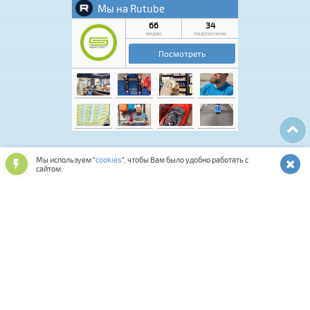
Мы используем "
cookies
", чтобы Вам было удобно работать с
Лыжная программа
Аксессуары для обуви
сайтом.
Обувь спортивная и повседневная
Подарочные карты и сертификаты
Лыжероллерная программа
Спортивная косметика
Одежда и аксессуары
Мастерская
Смазки и инструменты
Средства для ухода за снаряжением
Оптика и шлемы
Фитнес
Сумки, термобаки, чехлы, рюкзаки
Палки для ходьбы
Биатлон
Коньки
Велосипеды
Распродажа
Прокат
Комиссионка