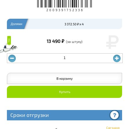
2009391752336
Долями
3 372.50 ₽ x 4
₽
₽
13 490 ₽
(за штуку)
В корзину
Купить
Сроки отгрузки
Сегодня