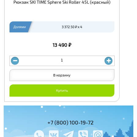
Рюкзак SKI TIME Sphere Ski Roller 45L (красный)
Долями
3 372.50 ₽ x 4
13 490 ₽
В корзину
Купить
(495) 978-61-54
+7 (800) 100-19-72
+7 (495) 143-