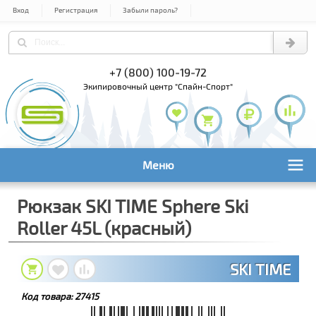
Вход
Регистрация
Забыли пароль?
) 978-61-54
+7 (800) 100-19-72
+7 (495) 1
экипировочный центр "Спайн-Спорт"
Меню
Рюкзак SKI TIME Sphere Ski
Roller 45L (красный)
SKI TIME
Код товара:
27415