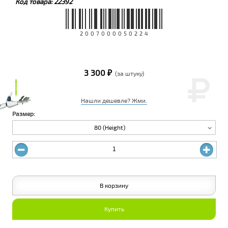
Код товара:
22392
2007000050224
3 300 ₽
(за штуку)
₽
₽
Нашли дешевле? Жми.
Размер:
80 (Height)
В корзину
Купить