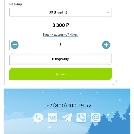
Размер:
80 (Height)
3 300 ₽
Нашли дешевле? Жми.
В корзину
Купить
(495) 978-61-54
+7 (800) 100-19-72
+7 (495) 143-