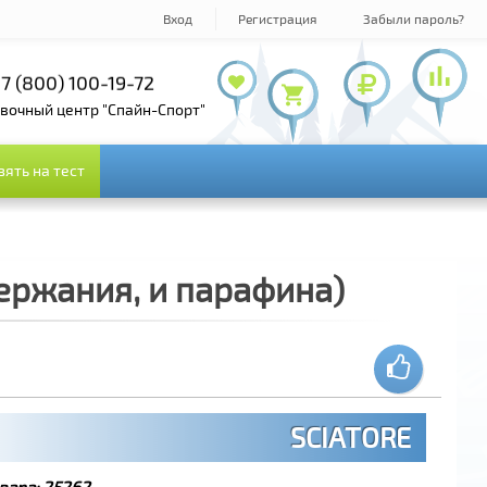
Вход
Регистрация
Забыли пароль?
7 (800) 100-19-72
+7 (495) 143-73-73
овочный центр "Спайн-Спорт"
зять на тест
зять на тест
держания, и парафина)
SCIATORE
вара:
25262