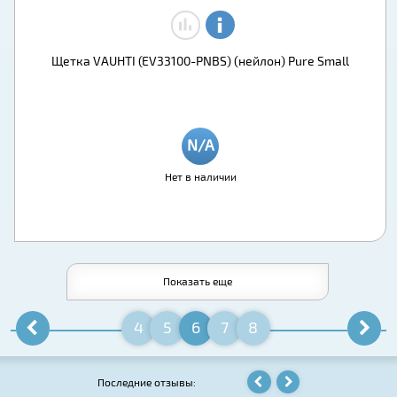
Щетка VAUHTI (EV33100-PNBS) (нейлон) Pure Small
Нет в наличии
Показать еще
4
5
6
7
8
Последние отзывы: