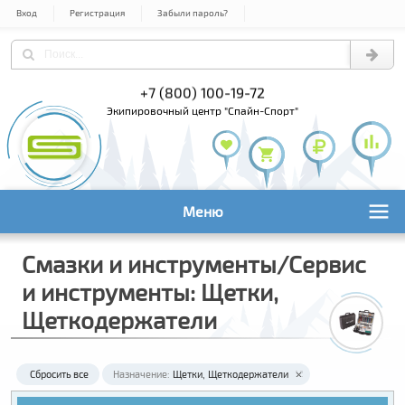
Вход
Регистрация
Забыли пароль?
+7 (495) 978-61-54
+7 (800) 100-19-72
+7 (495) 1
экипировочный центр "Спайн-Спорт"
Меню
Смазки и инструменты/Сервис
и инструменты: Щетки,
Щеткодержатели
Сбросить все
Назначение:
Щетки
Щеткодержатели