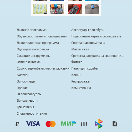
Лыжная программа
Аксессуары для обуви
Обувь спортивная и повседневная
Подарочные карты и сертификаты
Лыжероллерная программа
Спортивная косметика
Одежда и аксессуары
Мастерская
Смазки и инструменты
Средства для ухода за снаряжением
Оптика и шлемы
Фитнес
Сумки, термобаки, чехлы, рюкзаки
Палки для ходьбы
Биатлон
Коньки
Велосипеды
Распродажа
Прокат
Комиссионка
Велоаксессуары
Велозапчасти
Тренажеры
Спортивное питание