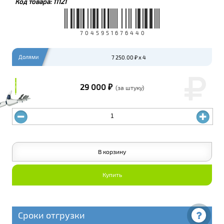
Код товара:
11121
7045951676440
Долями
7 250.00 ₽ x 4
₽
₽
29 000 ₽
(за штуку)
В корзину
Купить
Сроки отгрузки