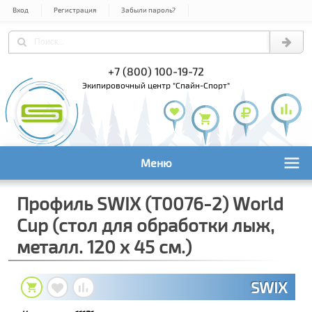
Вход
Регистрация
Забыли пароль?
) 978-61-54
+7 (800) 100-19-72
+7 (495) 1
экипировочный центр "Спайн-Спорт"
Меню
Профиль SWIX (T0076-2) World
Cup (стол для обработки лыж,
металл. 120 x 45 см.)
SWIX