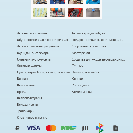
Лыжная программа
Аксессуары для обуви
Обувь спортивная и повседневная
Подарочные карты и сертификаты
Лыжероллерная программа
Спортивная косметика
Одежда и аксессуары
Мастерская
Смазки и инструменты
Средства для ухода за снаряжением
Оптика и шлемы
Фитнес
Сумки, термобаки, чехлы, рюкзаки
Палки для ходьбы
Биатлон
Коньки
Велосипеды
Распродажа
Прокат
Комиссионка
Велоаксессуары
Велозапчасти
Тренажеры
Спортивное питание