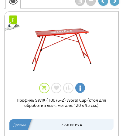
₽
₽
Профиль SWIX (T0076-2) World Cup (стол для
обработки лыж, металл. 120 x 45 см.)
Долями
7 250.00 ₽ x 4