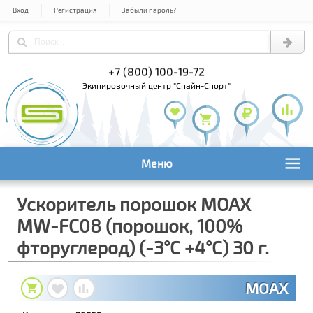
Вход
Регистрация
Забыли пароль?
) 978-61-54
+7 (800) 100-19-72
+7 (495) 1
экипировочный центр "Спайн-Спорт"
Меню
Ускоритель порошок MOAX
MW-FC08 (порошок, 100%
фторуглерод) (-3°С +4°С) 30 г.
MOAX