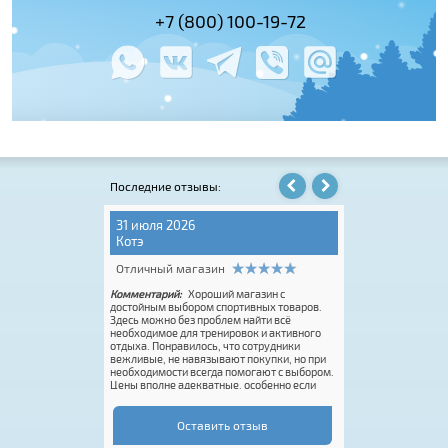
(495) 978-61-54
+7 (800) 100-19-72
+7 (495) 143-
Последние отзывы:
31 июля 2026
06 августа 202
Котэ
Игорь Крюков
Отличный магазин
Отличный мага
Комментарий:
Хороший магазин с
Комментарий:
Conc
тичный с
достойным выбором спортивных товаров.
Pro. Купил онлайн 
E всегда на высоте.
Здесь можно без проблем найти всё
ботинки Spine для
необходимое для тренировок и активного
давности. Огромный
отдыха. Понравилось, что сотрудники
Это супер. Единств
вежливые, не навязывают покупки, но при
размерная сетка.
необходимости всегда помогают с выбором.
половинки или доб
Цены вполне адекватные, особенно если
это делает Rossign
попасть на акцию. Покупку оформили
вас реально классн
быстро, впечатления от посещения остались
только положительные. Если нужен
Оставить отзыв
качественный спортивный инвентарь или