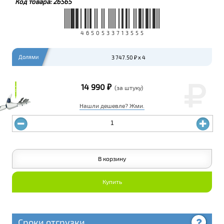
Код товара:
26565
4650533713555
Долями
3 747.50 ₽ x 4
14 990 ₽
₽
₽
(за штуку)
Нашли дешевле? Жми.
В корзину
Купить
Сроки отгрузки