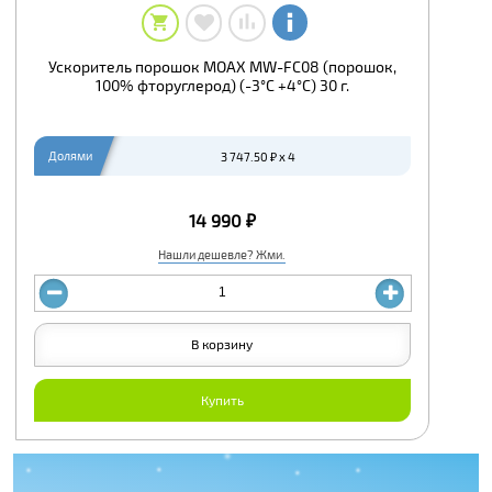
Ускоритель порошок MOAX MW-FC08 (порошок,
100% фторуглерод) (-3°С +4°С) 30 г.
Долями
3 747.50 ₽ x 4
14 990 ₽
Нашли дешевле? Жми.
В корзину
Купить