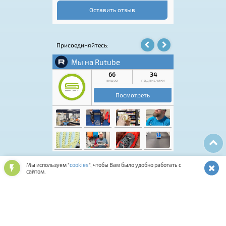
быстро, впечатления от посещения остались
только положительные. Если нужен
Оставить отзыв
качественный спортивный инвентарь или
экипировка, этот магазин точно стоит
посетить.
Присоединяйтесь:
Мы используем "
cookies
", чтобы Вам было удобно работать с
сайтом.
Лыжная программа
Аксессуары для обуви
Обувь спортивная и повседневная
Подарочные карты и сертификаты
Лыжероллерная программа
Спортивная косметика
Одежда и аксессуары
Мастерская
Смазки и инструменты
Средства для ухода за снаряжением