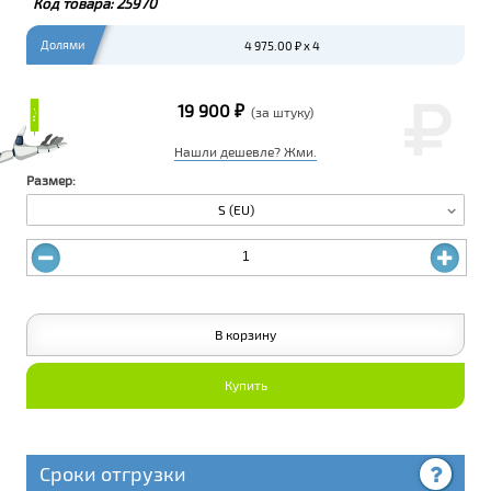
Код товара:
25970
Долями
4 975.00 ₽ x 4
19 900 ₽
₽
₽
(за штуку)
Нашли дешевле? Жми.
Размер:
S (EU)
В корзину
Купить
Сроки отгрузки