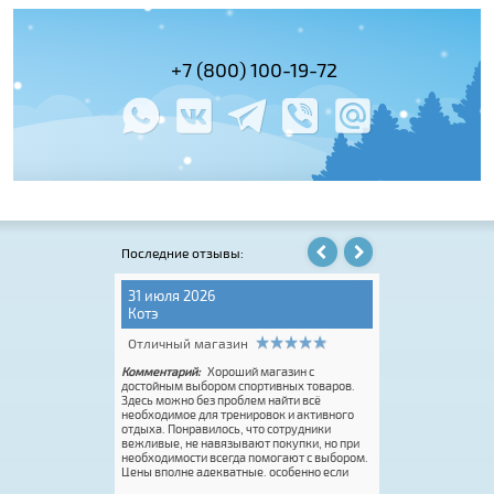
(495) 978-61-54
+7 (800) 100-19-72
+7 (495) 143-
Последние отзывы:
31 июля 2026
06 августа 202
Котэ
Игорь Крюков
Отличный магазин
Отличный мага
Комментарий:
Хороший магазин с
Комментарий:
Conc
тичный с
достойным выбором спортивных товаров.
Pro. Купил онлайн 
E всегда на высоте.
Здесь можно без проблем найти всё
ботинки Spine для
необходимое для тренировок и активного
давности. Огромный
отдыха. Понравилось, что сотрудники
Это супер. Единств
вежливые, не навязывают покупки, но при
размерная сетка.
необходимости всегда помогают с выбором.
половинки или доб
Цены вполне адекватные, особенно если
это делает Rossign
попасть на акцию. Покупку оформили
вас реально классн