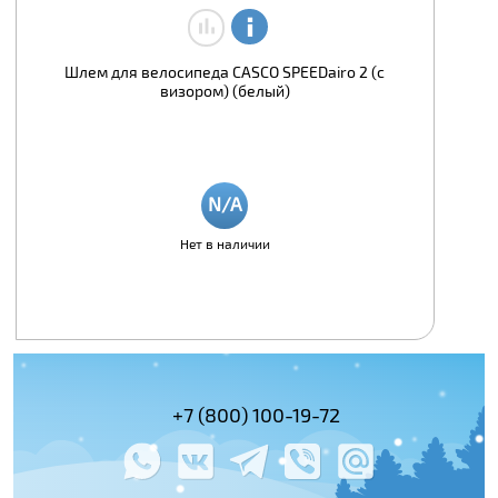
Шлем для велосипеда CASCO SPEEDairo 2 (с
визором) (белый)
Нет в наличии
(495) 978-61-54
+7 (800) 100-19-72
+7 (495) 143-