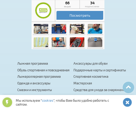
Лыжная программа
Аксессуары для обуви
Обувь спортивная и повседневная
Подарочные карты и сертификаты
Лыжероллерная программа
Спортивная косметика
Одежда и аксессуары
Мастерская
Смазки и инструменты
Средства для ухода за снаряжением
Оптика и шлемы
Фитнес
Мы используем "
cookies
", чтобы Вам было удобно работать с
Сумки, термобаки, чехлы, рюкзаки
Палки для ходьбы
сайтом.
Биатлон
Коньки
Велосипеды
Распродажа
Прокат
Комиссионка
Велоаксессуары