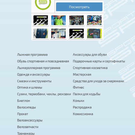
Лыжная программа
Аксессуары для обуви
Обувь спортивная и повседневная
Подарочные карты и сертификаты
Лыжероллерная программа
Спортивная косметика
Одежда и аксессуары
Мастерская
Смазки и инструменты
Средства для ухода за снаряжением
Оптика и шлемы
Фитнес
Сумки, термобаки, чехлы, рюкзаки
Палки для ходьбы
Биатлон
Коньки
Велосипеды
Распродажа
Прокат
Комиссионка
Велоаксессуары
Велозапчасти
Тренажеры