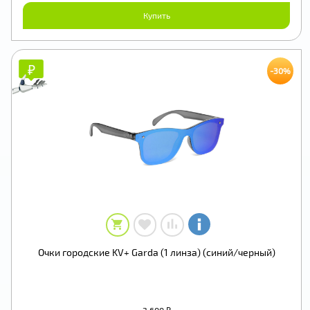
Купить
₽
₽
-30%
Очки городские KV+ Garda (1 линза) (синий/черный)