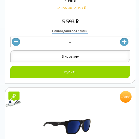
7 990 ₽
Экономия: 2 397 ₽
5 593 ₽
Нашли дешевле? Жми.
В корзину
Купить
₽
₽
-30%