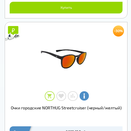
Купить
₽
₽
-30%
Очки городские NORTHUG Streetcruiser (черный/желтый)