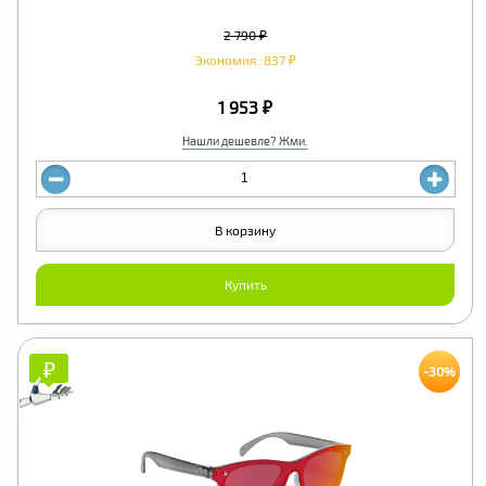
2 790 ₽
Экономия: 837 ₽
1 953 ₽
Нашли дешевле? Жми.
В корзину
Купить
₽
₽
-30%