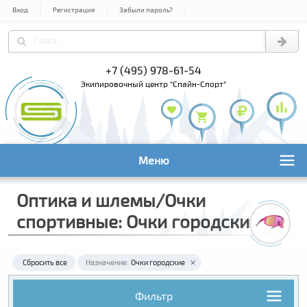
Вход
Регистрация
Забыли пароль?
+7 (495) 978-61-54
+7 (800) 1
+7 (495) 1
экипировочный центр "Спайн-Спорт"
Меню
Оптика и шлемы/Очки
спортивные: Очки городские
Сбросить все
Назначение:
Очки городские
Фильтр