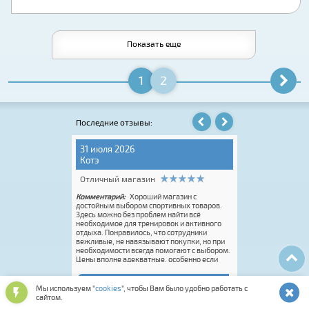
Показать еще
1
2
Последние отзывы:
31 июля 2026
06 августа 202
Котэ
Игорь Крюков
Отличный магазин
Отличный мага
Комментарий:
Хороший магазин с
Комментарий:
Conc
тичный с
достойным выбором спортивных товаров.
Pro. Купил онлайн 
E всегда на высоте.
Здесь можно без проблем найти всё
ботинки Spine для
необходимое для тренировок и активного
давности. Огромный
отдыха. Понравилось, что сотрудники
Это супер. Единств
вежливые, не навязывают покупки, но при
размерная сетка.
необходимости всегда помогают с выбором.
половинки или доб
Цены вполне адекватные, особенно если
это делает Rossign
попасть на акцию. Покупку оформили
вас реально классн
быстро, впечатления от посещения остались
только положительные. Если нужен
Оставить отзыв
Мы используем "
cookies
", чтобы Вам было удобно работать с
качественный спортивный инвентарь или
сайтом.
экипировка, этот магазин точно стоит