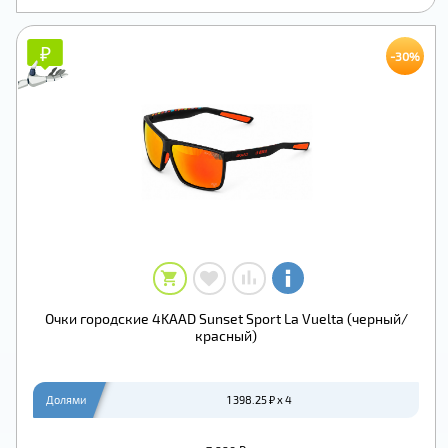
₽
₽
-30%
Очки городские 4KAAD Sunset Sport La Vuelta (черный/
красный)
Долями
1 398.25 ₽ x 4