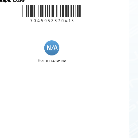
7045952370415
Нет в наличии