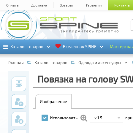
Оплата
Доставка
Возврат
Гарантия
Контакты
Каталог товаров
Каталог товаров
Вселенная SPINE
Вселенная SPINE
Мастерска
Мастерска
Главная
Каталог товаров
Одежда и аксессуары
Повязка на голову SWI
Изображение
x 1.5
Использовать
при