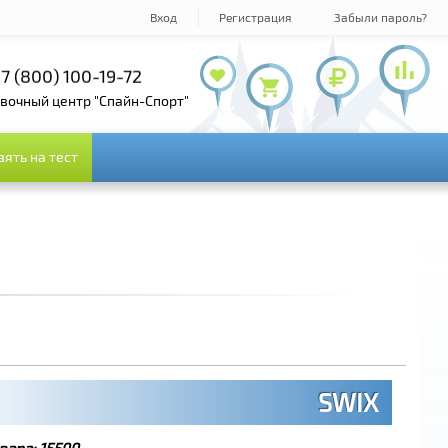
Вход
Регистрация
Забыли пароль?
7 (800) 100-19-72
+7 (495) 143-73-73
овочный центр "Спайн-Спорт"
зять на тест
зять на тест
SWIX
вара:
15599