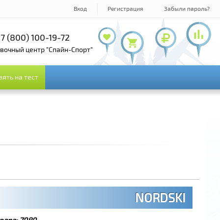
Вход
Регистрация
Забыли пароль?
7 (800) 100-19-72
+7 (495) 143-73-73
овочный центр "Спайн-Спорт"
зять на тест
зять на тест
NORDSKI
вара:
7989