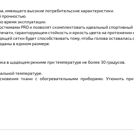
ра, имеющего высокие потребительские характеристики.
й прочностью.
во время эксплуатации.
остюмами PRO и позволят скомплектовать идеальный спортивный 
ечати, гарантирующем стойкость и яркость цвета на протяжении 
щей сетки будет способствовать тому, чтобы голова оставалась с
озданы в едином размере.
ка в щадящем режиме при температуре не более 30 градусов.
альной температуре.
сновения ткани с обогревательными приборами. Утюжить при