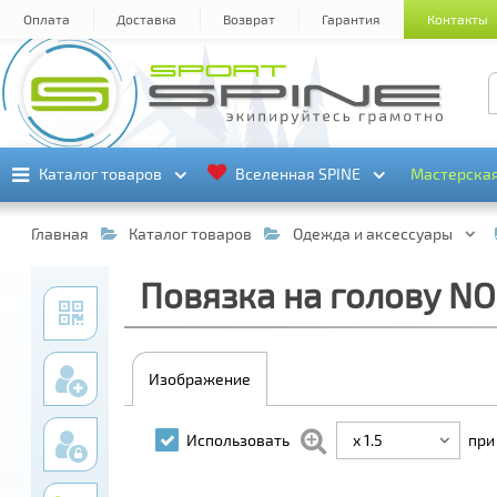
Оплата
Доставка
Возврат
Гарантия
Контакты
Каталог товаров
Каталог товаров
Вселенная SPINE
Вселенная SPINE
Мастерска
Мастерска
Главная
Каталог товаров
Одежда и аксессуары
Повязка на голову NO
Изображение
x 1.5
Использовать
при