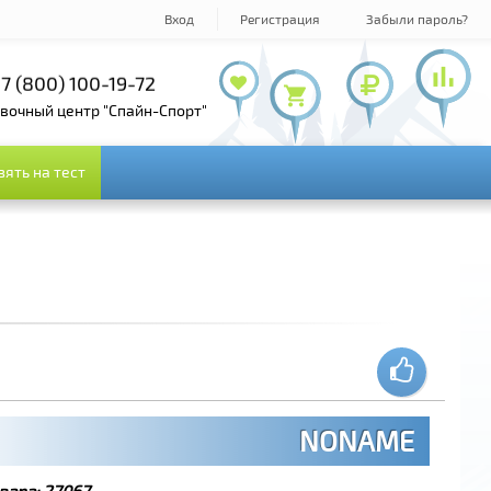
Вход
Регистрация
Забыли пароль?
7 (800) 100-19-72
+7 (495) 143-73-73
овочный центр "Спайн-Спорт"
зять на тест
зять на тест
NONAME
вара:
27067