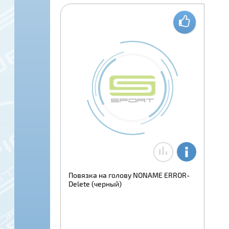
Повязка на голову NONAME ERROR-
Delete (черный)