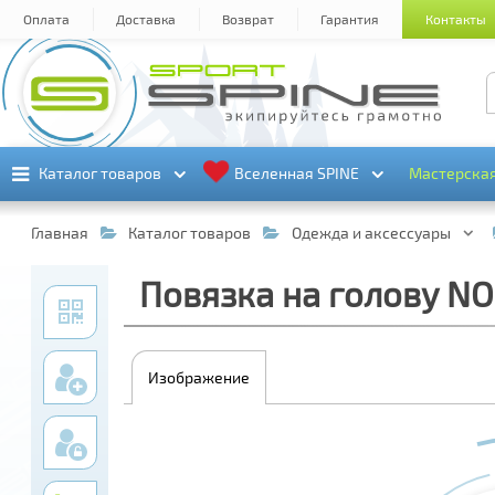
Оплата
Доставка
Возврат
Гарантия
Контакты
Каталог товаров
Каталог товаров
Вселенная SPINE
Вселенная SPINE
Мастерска
Мастерска
Главная
Каталог товаров
Одежда и аксессуары
Повязка на голову N
Изображение