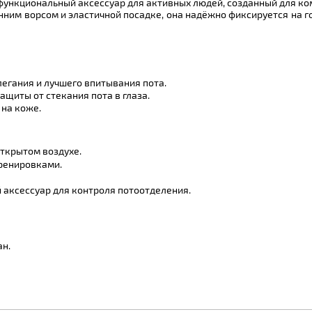
функциональный аксессуар для активных людей, созданный для ко
ним ворсом и эластичной посадке, она надёжно фиксируется на го
легания и лучшего впитывания пота.
ащиты от стекания пота в глаза.
 на коже.
открытом воздухе.
ренировками.
аксессуар для контроля потоотделения.
ан.