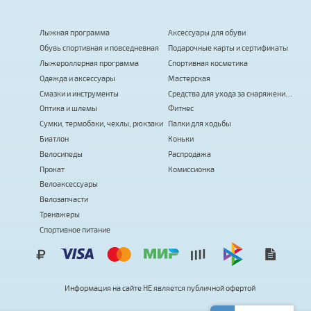
Лыжная программа
Аксессуары для обуви
Обувь спортивная и повседневная
Подарочные карты и сертификаты
Лыжероллерная программа
Спортивная косметика
Одежда и аксессуары
Мастерская
Смазки и инструменты
Средства для ухода за снаряжением
Оптика и шлемы
Фитнес
Сумки, термобаки, чехлы, рюкзаки
Палки для ходьбы
Биатлон
Коньки
Велосипеды
Распродажа
Прокат
Комиссионка
Велоаксессуары
Велозапчасти
Тренажеры
Спортивное питание
Информация на сайте
Н
Е
я
в
л
я
е
т
с
я
публичной офертой