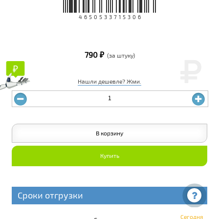
4650533715306
790 ₽
(за штуку)
₽
₽
Нашли дешевле? Жми.
В корзину
Купить
Сроки отгрузки
Сегодня