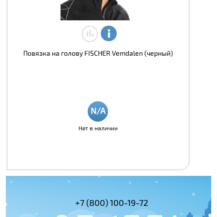
Повязка на голову FISCHER Vemdalen (черный)
Нет в наличии
(495) 978-61-54
+7 (800) 100-19-72
+7 (495) 143-