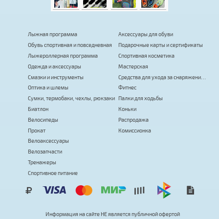
Лыжная программа
Аксессуары для обуви
Обувь спортивная и повседневная
Подарочные карты и сертификаты
Лыжероллерная программа
Спортивная косметика
Одежда и аксессуары
Мастерская
Смазки и инструменты
Средства для ухода за снаряжением
Оптика и шлемы
Фитнес
Сумки, термобаки, чехлы, рюкзаки
Палки для ходьбы
Биатлон
Коньки
Велосипеды
Распродажа
Прокат
Комиссионка
Велоаксессуары
Велозапчасти
Тренажеры
Спортивное питание
в
Е
Н
Информация на сайте
л
я
е
т
с
я
публичной офертой
я