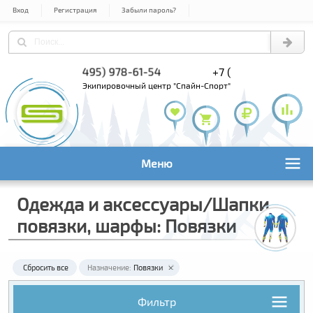
Вход
Регистрация
Забыли пароль?
+7 (495) 978-61-54
+7 (800) 1
+7 (495) 1
экипировочный центр "Спайн-Спорт"
Меню
Одежда и аксессуары/Шапки,
повязки, шарфы: Повязки
Сбросить все
Назначение:
Повязки
Фильтр