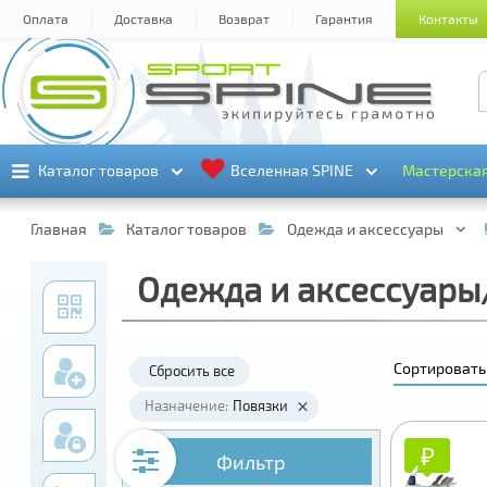
Оплата
Доставка
Возврат
Гарантия
Контакты
Каталог товаров
Каталог товаров
Вселенная SPINE
Вселенная SPINE
Мастерска
Мастерска
Главная
Каталог товаров
Одежда и аксессуары
Одежда и аксессуары
Сортировать
Сбросить все
Назначение:
Повязки
₽
₽
Фильтр