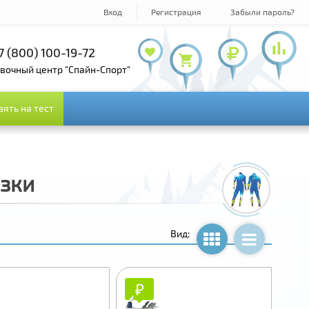
Вход
Регистрация
Забыли пароль?
7 (495) 978-61-54
+7 (800) 100-19-72
+7 (495) 143-73-73
овочный центр "Спайн-Спорт"
зять на тест
зять на тест
язки
Вид:
₽
₽