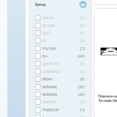
Бренд
4KAAD
(0)
BIVIUM
(0)
BUFF
(0)
DE
(0)
FISCHER
(7)
KV+
(40)
LOEFFLER
(0)
LUNDHAGS
(0)
MOAX
(8)
NONAME
(26)
NORDSKI
(20)
Повязка на
Tornado (
ONEWAY
(0)
POWERUP
(7)