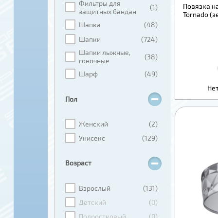
Фильтры для
Повязка на
(1)
защитных бандан
Tornado (
Шапка
(48)
Шапки
(724)
Шапки лыжные,
(38)
гоночные
Шарф
(49)
Нет
Пол
Женский
(2)
Унисекс
(129)
Возраст
Взрослый
(131)
Детский
(0)
Подростковый
(0)