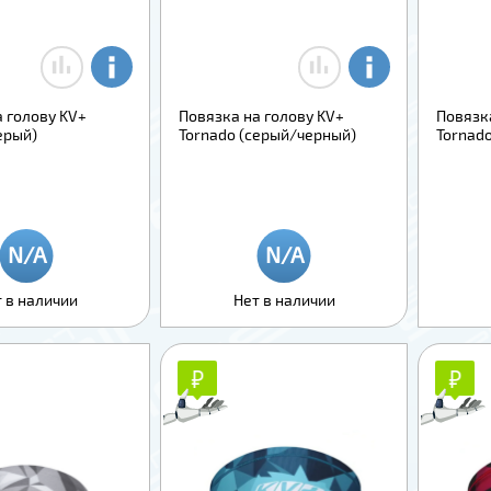
 голову KV+
Повязка на голову KV+
Повязк
ерый)
Tornado (серый/черный)
Tornado
 в наличии
Нет в наличии
₽
₽
₽
₽