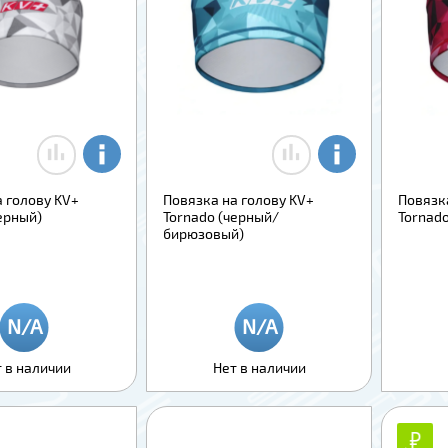
 голову KV+
Повязка на голову KV+
Повязк
ерный)
Tornado (черный/
Tornad
бирюзовый)
 в наличии
Нет в наличии
₽
₽