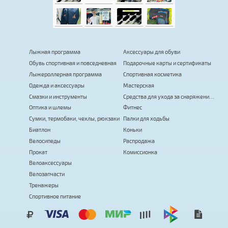
Лыжная программа
Аксессуары для обуви
Обувь спортивная и повседневная
Подарочные карты и сертификаты
Лыжероллерная программа
Спортивная косметика
Одежда и аксессуары
Мастерская
Смазки и инструменты
Средства для ухода за снаряжением
Оптика и шлемы
Фитнес
Сумки, термобаки, чехлы, рюкзаки
Палки для ходьбы
Биатлон
Коньки
Велосипеды
Распродажа
Прокат
Комиссионка
Велоаксессуары
Велозапчасти
Тренажеры
Спортивное питание