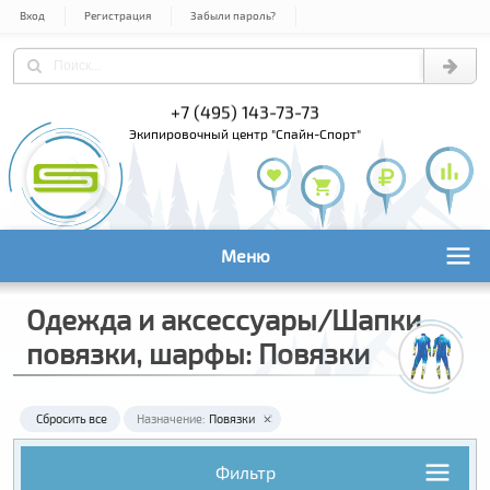
Вход
Регистрация
Забыли пароль?
+7 (495) 143-73-73
+7 (495) 9
+7 (800) 1
экипировочный центр "Спайн-Спорт"
Меню
Одежда и аксессуары/Шапки,
повязки, шарфы: Повязки
Сбросить все
Назначение:
Повязки
Фильтр