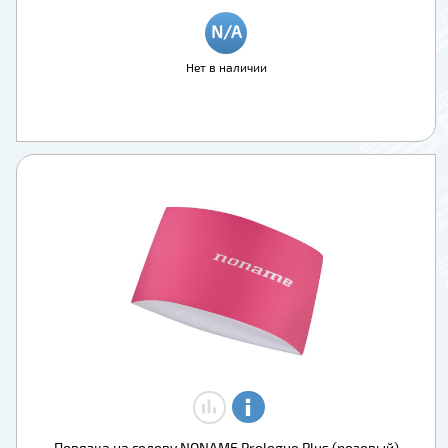
Нет в наличии
Повязка на голову NONAME Prologue Plus (розовый)