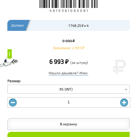
4610361060061
Долями
1 748.25 ₽ x 4
9 990 ₽
Экономия: 2 997 ₽
₽
₽
6 993 ₽
(за штуку)
Нашли дешевле? Жми.
Размер:
XS (INT)
В корзину