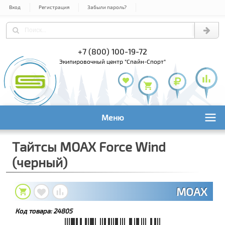
Вход
Регистрация
Забыли пароль?
) 978-61-54
+7 (800) 100-19-72
+7 (495) 1
экипировочный центр "Спайн-Спорт"
Меню
Тайтсы MOAX Force Wind
(черный)
MOAX
Код товара:
24805