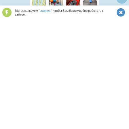
Мы используем "
cookies
", чтобы Вам было удобно работать с
сайтом.
Лыжная программа
Аксессуары для обуви
Обувь спортивная и повседневная
Подарочные карты и сертификаты
Лыжероллерная программа
Спортивная косметика
Одежда и аксессуары
Мастерская
Смазки и инструменты
Средства для ухода за снаряжением
Оптика и шлемы
Фитнес
Сумки, термобаки, чехлы, рюкзаки
Палки для ходьбы
Биатлон
Коньки
Велосипеды
Распродажа
Прокат
Комиссионка
Велоаксессуары
Велозапчасти
Тренажеры
Спортивное питание