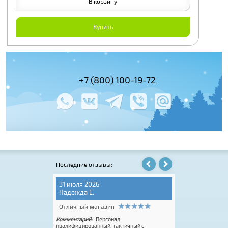
В корзину
Купить
(495) 978-61-54
+7 (800) 100-19-72
+7 (495) 143-
Последние отзывы:
31 июля 2026
31 июля 2026
Надежда Е.
Котэ
Отличный магазин
Отличный мага
ся впервые. У меня
Комментарий:
Персонал
Комментарий:
Хор
ены Фишер
квалифицированный, тактичный с
достойным выбором