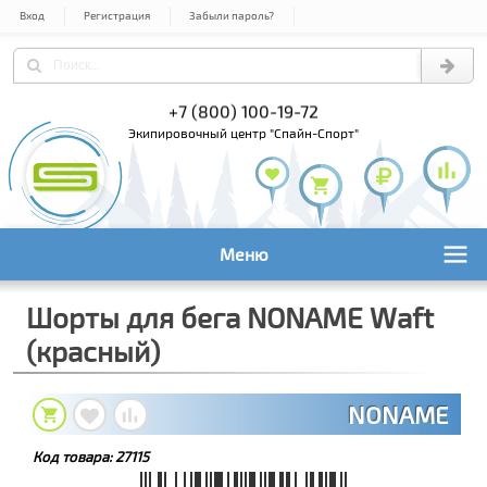
Вход
Регистрация
Забыли пароль?
) 978-61-54
+7 (800) 100-19-72
+7 (495) 1
экипировочный центр "Спайн-Спорт"
Меню
Шорты для бега NONAME Waft
(красный)
NONAME
Код товара:
27115