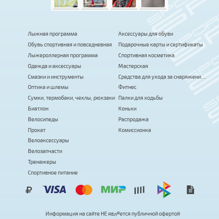
Лыжная программа
Аксессуары для обуви
Обувь спортивная и повседневная
Подарочные карты и сертификаты
Лыжероллерная программа
Спортивная косметика
Одежда и аксессуары
Мастерская
Смазки и инструменты
Средства для ухода за снаряжением
Оптика и шлемы
Фитнес
Сумки, термобаки, чехлы, рюкзаки
Палки для ходьбы
Биатлон
Коньки
Велосипеды
Распродажа
Прокат
Комиссионка
Велоаксессуары
Велозапчасти
Тренажеры
Спортивное питание
я
т
Информация на сайте
Н
Е
я
в
л
я
е
публичной офертой
с