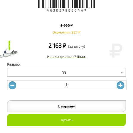
4630379850447
3 090 ₽
Экономия: 927 ₽
₽
₽
2 163 ₽
(за штуку)
Нашли дешевле? Жми.
Размер:
44
В корзину
Купить