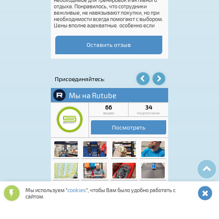
отдыха. Понравилось, что сотрудники
Это супер. Единств
вежливые, не навязывают покупки, но при
размерная сетка.
необходимости всегда помогают с выбором.
половинки или доб
Цены вполне адекватные, особенно если
это делает Rossign
попасть на акцию. Покупку оформили
вас реально классн
быстро, впечатления от посещения остались
только положительные. Если нужен
Оставить отзыв
качественный спортивный инвентарь или
экипировка, этот магазин точно стоит
посетить.
Присоединяйтесь:
Мы используем "
cookies
", чтобы Вам было удобно работать с
сайтом.
Лыжная программа
Аксессуары для обуви
Обувь спортивная и повседневная
Подарочные карты и сертификаты