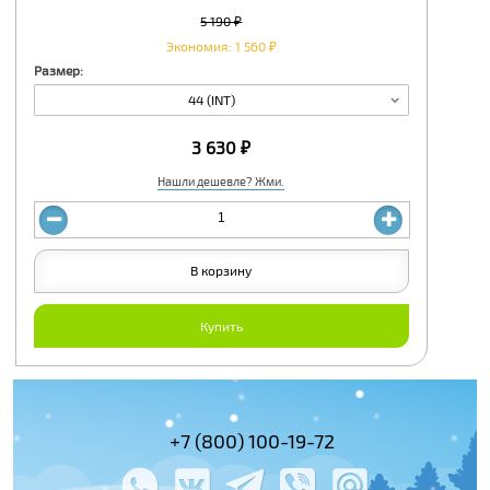
5 190 ₽
Экономия: 1 560 ₽
Размер:
44 (INT)
3 630 ₽
Нашли дешевле? Жми.
В корзину
Купить
(495) 978-61-54
+7 (800) 100-19-72
+7 (495) 143-