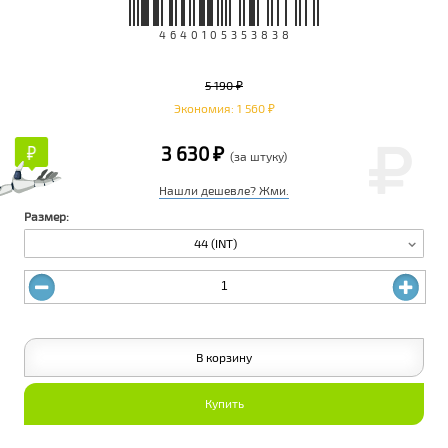
4640105353838
5 190 ₽
Экономия: 1 560 ₽
₽
₽
3 630 ₽
(за штуку)
Нашли дешевле? Жми.
Размер:
44 (INT)
В корзину
Купить