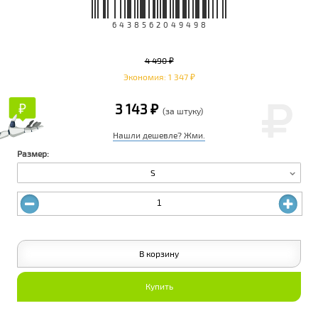
6438562049498
4 490 ₽
Экономия: 1 347 ₽
₽
₽
3 143 ₽
(за штуку)
Нашли дешевле? Жми.
Размер:
S
В корзину
Купить