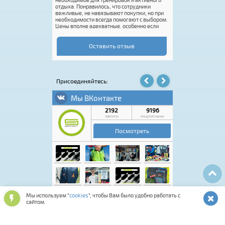
отдыха. Понравилось, что сотрудники
Это супер. Единств
вежливые, не навязывают покупки, но при
размерная сетка.
необходимости всегда помогают с выбором.
половинки или доб
Цены вполне адекватные, особенно если
это делает Rossign
попасть на акцию. Покупку оформили
вас реально классн
быстро, впечатления от посещения остались
только положительные. Если нужен
Оставить отзыв
качественный спортивный инвентарь или
экипировка, этот магазин точно стоит
посетить.
Присоединяйтесь:
Мы используем "
cookies
", чтобы Вам было удобно работать с
сайтом.
Лыжная программа
Аксессуары для обуви
Обувь спортивная и повседневная
Подарочные карты и сертификаты