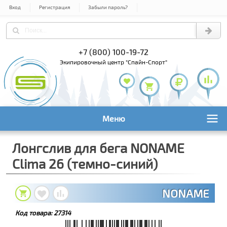
Вход
Регистрация
Забыли пароль?
+7 (495) 978-61-54
+7 (800) 100-19
+7 (495) 1
экипировочный центр "Спайн-Спорт"
Меню
Лонгслив для бега NONAME
Clima 26 (темно-синий)
NONAME
Код товара:
27314