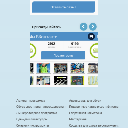
быстро, впечатления от посещения остались
только положительные. Если нужен
Оставить отзыв
качественный спортивный инвентарь или
экипировка, этот магазин точно стоит
посетить.
Присоединяйтесь:
Лыжная программа
Аксессуары для обуви
Обувь спортивная и повседневная
Подарочные карты и сертификаты
Лыжероллерная программа
Спортивная косметика
Одежда и аксессуары
Мастерская
Смазки и инструменты
Средства для ухода за снаряжением