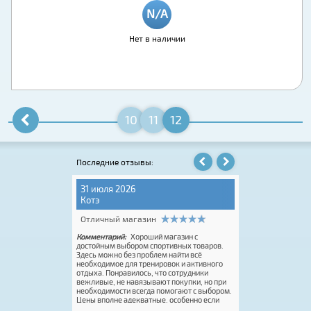
Нет в наличии
10
11
12
Последние отзывы:
31 июля 2026
06 августа 202
Котэ
Игорь Крюков
Отличный магазин
Отличный мага
Комментарий:
Хороший магазин с
Комментарий:
Conc
тичный с
достойным выбором спортивных товаров.
Pro. Купил онлайн 
E всегда на высоте.
Здесь можно без проблем найти всё
ботинки Spine для
необходимое для тренировок и активного
давности. Огромный
отдыха. Понравилось, что сотрудники
Это супер. Единств
вежливые, не навязывают покупки, но при
размерная сетка.
необходимости всегда помогают с выбором.
половинки или доб
Цены вполне адекватные, особенно если
это делает Rossign
попасть на акцию. Покупку оформили
вас реально классн