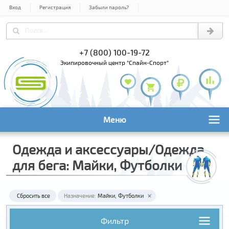
Вход
Регистрация
Забыли пароль?
+7 (495) 978-61-54
+7 (495) 1
+7 (800) 1
экипировочный центр "Спайн-Спорт"
Меню
Одежда и аксессуары/Одежда
для бега: Майки, Футболки
Сбросить все
Назначение:
Майки
Футболки
Фильтр