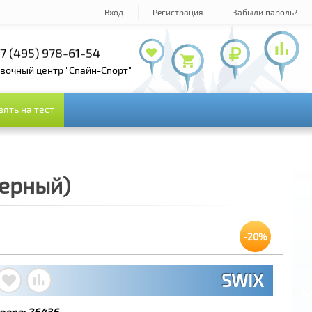
Вход
Регистрация
Забыли пароль?
7 (495) 978-61-54
+7 (800) 100-19-72
+7 (495) 143-73-73
овочный центр "Спайн-Спорт"
зять на тест
зять на тест
черный)
-20%
SWIX
вара:
26436