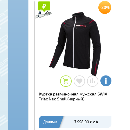
₽
₽
-20%
Куртка разминочная мужская SWIX
Triac Neo Shell (черный)
Долями
7 998.00 ₽ x 4