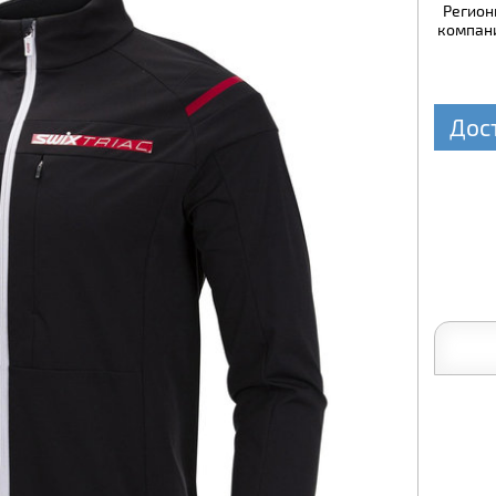
Регион
компани
Дос