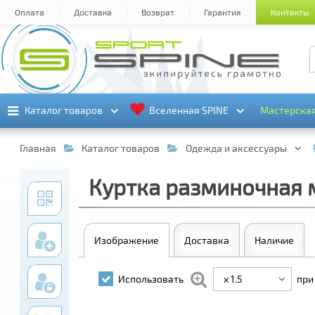
Оплата
Доставка
Возврат
Гарантия
Контакты
Каталог товаров
Каталог товаров
Вселенная SPINE
Вселенная SPINE
Мастерска
Мастерска
Главная
Каталог товаров
Одежда и аксессуары
Куртка разминочная м
Изображение
Доставка
Наличие
x 1.5
Использовать
при