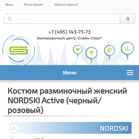
Вход
Регистрация
Забыли пароль?
+7 (495) 143-73-73
+7 (495) 9
+7 (800) 1
экипировочный центр "Спайн-Спорт"
Меню
Костюм разминочный женский
NORDSKI Active (черный/
розовый)
NORDSKI