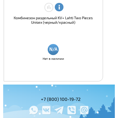
Комбинезон раздельный KV+ Lahti Two Pieces
Unisex (черный/красный)
Нет в наличии
(495) 978-61-54
+7 (800) 100-19-72
+7 (495) 143-