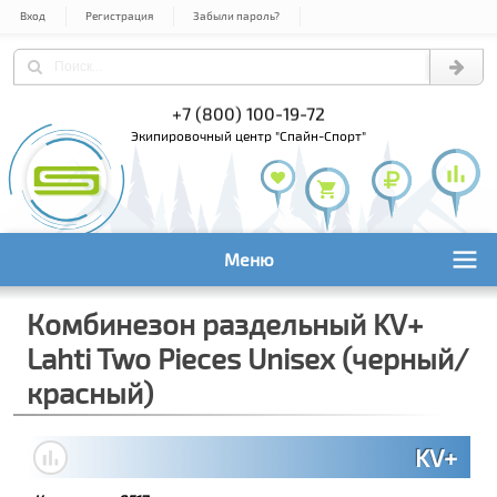
Вход
Регистрация
Забыли пароль?
) 978-61-54
+7 (800) 100-19-72
+7 (495) 1
экипировочный центр "Спайн-Спорт"
Меню
Комбинезон раздельный KV+
Lahti Two Pieces Unisex (черный/
красный)
KV+