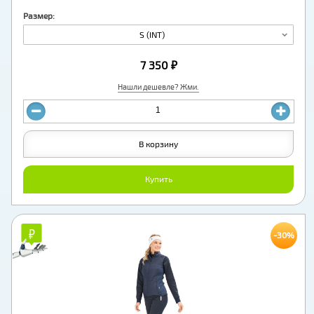
Размер:
S (INT)
7 350 ₽
Нашли дешевле? Жми.
В корзину
Купить
₽
₽
-30%