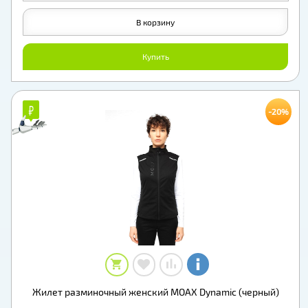
В корзину
Купить
₽
₽
-20%
Жилет разминочный женский MOAX Dynamic (черный)