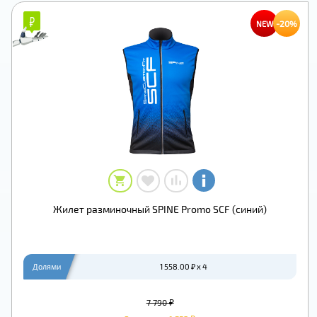
₽
₽
-20%
NEW
Жилет разминочный SPINE Promo SCF (синий)
Долями
1 558.00 ₽ x 4
7 790 ₽