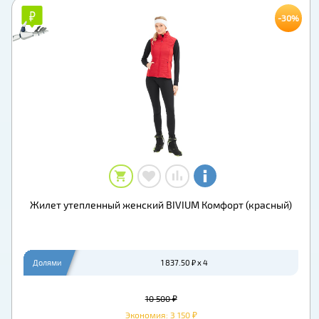
₽
₽
-30%
Жилет утепленный женский BIVIUM Комфорт (красный)
Долями
1 837.50 ₽ x 4
10 500 ₽
Экономия: 3 150 ₽