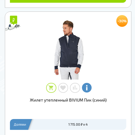
₽
₽
-30%
Жилет утепленный BIVIUM Пик (синий)
Долями
1 715.00 ₽ x 4