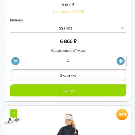
9 800 ₽
Экономия: 2 940 ₽
Размер:
XS (INT)
6 860 ₽
Нашли дешевле? Жми.
В корзину
Купить
₽
₽
-30%