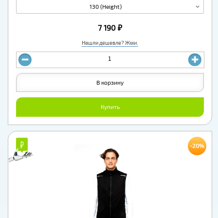
130 (Height)
7 190 ₽
Нашли дешевле? Жми.
В корзину
Купить
₽
₽
-20%