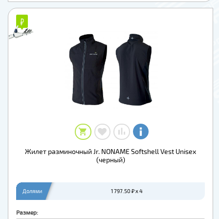
₽
₽
Жилет разминочный Jr. NONAME Softshell Vest Unisex
(черный)
Долями
1 797.50 ₽ x 4
Размер: