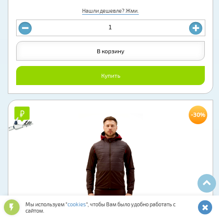
Нашли дешевле? Жми.
В корзину
Купить
₽
₽
-30%
Мы используем "
cookies
", чтобы Вам было удобно работать с
сайтом.