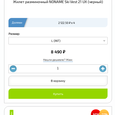
Жилет разминочный NONAME Ski Vest 21 UX (черный)
Долями
2 122.50 ₽ x 4
Размер:
L (INT)
8 490 ₽
Нашли дешевле? Жми.
В корзину
Купить
₽
₽
-20%
NEW