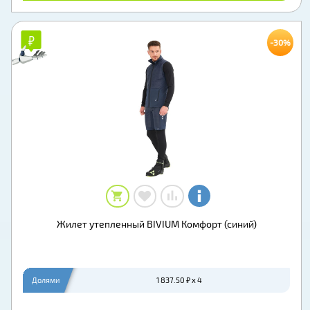
₽
₽
-30%
Жилет утепленный BIVIUM Комфорт (синий)
Долями
1 837.50 ₽ x 4