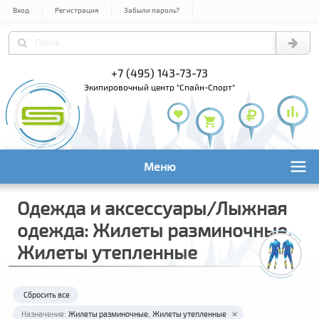
Вход
Регистрация
Забыли пароль?
+7 (495) 143-73-73
+7 (495) 9
+7 (800) 1
экипировочный центр "Спайн-Спорт"
Меню
Одежда и аксессуары/Лыжная
одежда: Жилеты разминочные,
Жилеты утепленные
Сбросить все
Назначение:
Жилеты разминочные
Жилеты утепленные