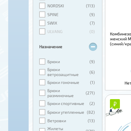
NORDSKI
(113)
SPINE
(9)
SWIX
(7)
ULVANG
(0)
Комбинезо
женский MO
(синий/кр
Назначение
Брюки
(9)
Брюки
(6)
ветрозащитные
Брюки гоночные
(1)
Нет
Брюки
(271)
разминочные
₽
₽
Брюки спортивные
(2)
Брюки утепленные
(82)
Ветровки
(13)
Жилеты