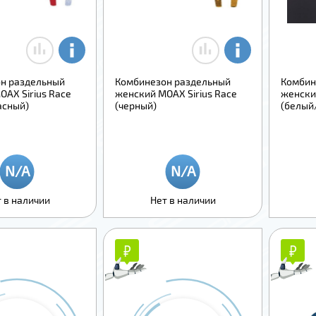
н раздельный
Комбинезон раздельный
Комбин
AX Sirius Race
женский MOAX Sirius Race
женски
асный)
(черный)
(белый
 в наличии
Нет в наличии
₽
₽
₽
₽