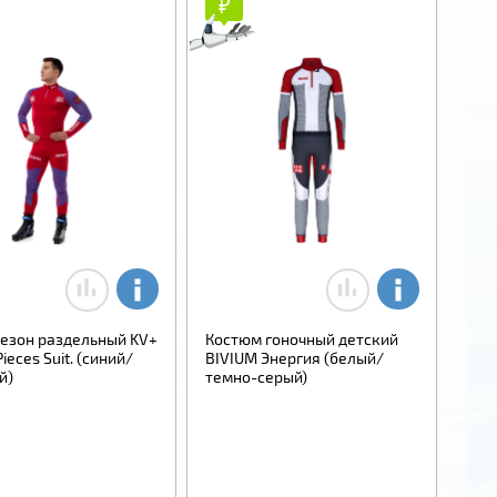
₽
₽
езон раздельный KV+
Костюм гоночный детский
Pieces Suit. (синий/
BIVIUM Энергия (белый/
й)
темно-серый)