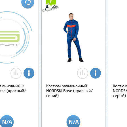
₽
₽
зминочный Jr.
Костюм разминочный
Костюм
ase (красный/
NORDSKI Base (красный/
NORDSK
синий)
серый)