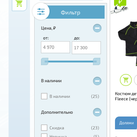
₽
₽
Фильтр
Цена, ₽
от:
до:
В наличии
Костюм де
В наличии
(25)
Fleece (че
Дополнительно
Долями
Скидка
(23)
Новинка
(5)