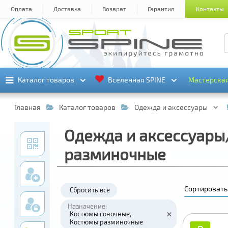
Оплата
Доставка
Возврат
Гарантия
Контакты
Каталог товаров
Каталог товаров
Вселенная SPINE
Вселенная SPINE
Мастерска
Мастерска
Главная
Каталог товаров
Одежда и аксессуары
Одежда и аксессуар
разминочные
Сортировать
Сбросить все
Назначение:
Костюмы гоночные
Костюмы разминочные