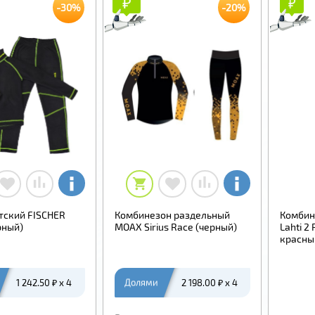
₽
₽
₽
₽
-30%
-20%
тский FISCHER
Комбинезон раздельный
Комбин
рный)
MOAX Sirius Race (черный)
Lahti 2 
красны
1 242.50 ₽ x 4
Долями
2 198.00 ₽ x 4