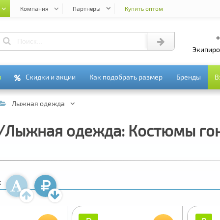
Компания
Партнеры
Купить оптом
+
экипир
я
я
Скидки и акции
Скидки и акции
Как подобрать размер
Как подобрать размер
Бренды
Бренды
В
В
Лыжная одежда
ы/Лыжная одежда: Костюмы го
: