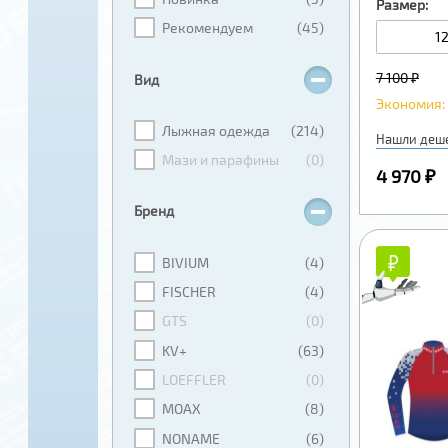
Размер:
Рекомендуем
(45)
1
7 100 ₽
Вид
Экономия: 
Лыжная одежда
(214)
Нашли деш
Мази и парафины
(0)
4 970 ₽
Бренд
₽
₽
BIVIUM
(4)
FISCHER
(4)
GTS
(0)
KV+
(63)
LOEFFLER
(0)
MOAX
(8)
NONAME
(6)