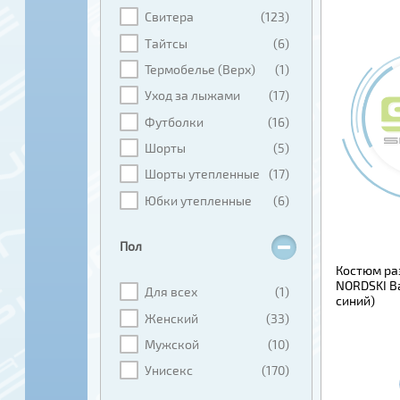
Свитера
(123)
Тайтсы
(6)
Термобелье (Верх)
(1)
Уход за лыжами
(17)
Футболки
(16)
Шорты
(5)
Шорты утепленные
(17)
Юбки утепленные
(6)
Пол
Костюм ра
NORDSKI B
Для всех
(1)
синий)
Женский
(33)
Мужской
(10)
Унисекс
(170)