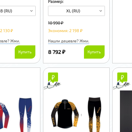
Размер:
28 (RU)
XL (RU)
10 990 ₽
2 130 ₽
Экономия: 2 198 ₽
евле? Жми.
Нашли дешевле? Жми.
8 792 ₽
Купить
Купить
₽
₽
₽
₽