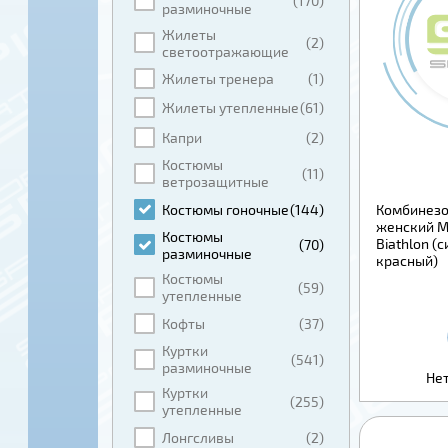
(170)
разминочные
Жилеты
(2)
светоотражающие
Жилеты тренера
(1)
Жилеты утепленные
(61)
Капри
(2)
Костюмы
(11)
ветрозащитные
Костюмы гоночные
(144)
Комбинезо
женский M
Костюмы
Biathlon (
(70)
разминочные
красный)
Костюмы
(59)
утепленные
Кофты
(37)
Куртки
(541)
разминочные
Нет
Куртки
(255)
утепленные
Лонгсливы
(2)