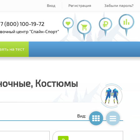
Вход
Регистрация
Забыли пароль?
7 (495) 978-61-54
+7 (800) 100-19-72
+7 (495) 143-73-73
овочный центр "Спайн-Спорт"
зять на тест
зять на тест
ночные, Костюмы
Вид: