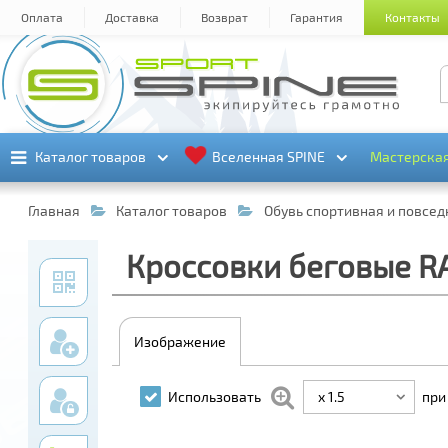
Оплата
Доставка
Возврат
Гарантия
Контакты
Каталог товаров
Каталог товаров
Вселенная SPINE
Вселенная SPINE
Мастерска
Мастерска
Главная
Каталог товаров
Обувь спортивная и повсе
Кроссовки беговые RA
Изображение
x 1.5
Использовать
при