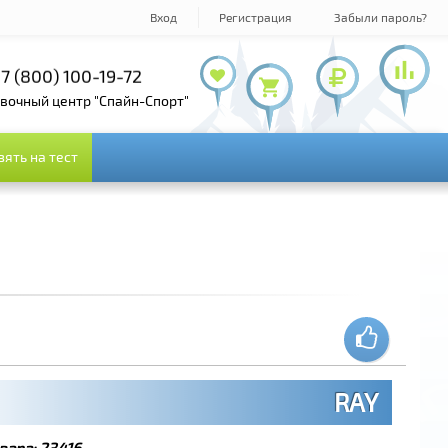
Вход
Регистрация
Забыли пароль?
 (800) 100-19-72
+7 (495) 143-73-73
овочный центр "Спайн-Спорт"
зять на тест
зять на тест
RAY
вара:
23416