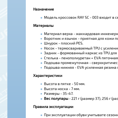
Назначение
Модель кроссовок RAY SC - 003 входит в 
Материалы
Материал верха - жаккардовая инженерна
Воротник и язычок - приятная для кожи п
Шнурок - плоский PES.
Носок - термосвариваемый TPU с усилени
Задник - формованный каркас из TPU для
Стелька - пенополиуретан + EVA пяточная
Подошва промежуточная - сверхкритичес
Подошва нижняя - EVA усиленная резина п
Характеристики
Высота в пятке - 50 мм.
Высота носка - 7 мм.
Размеры - 35-47.
Вес полупары
- 221 г (размер 37), 256 г (ра
Правила эксплуатации
При эксплуатации обуви учитывате сезонн