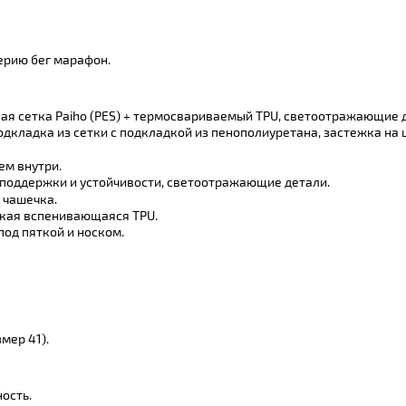
серию бег марафон.
я сетка Paiho (PES) + термосвариваемый TPU, светоотражающие 
одкладка из сетки с подкладкой из пенополиуретана, застежка на 
ем внутри.
 поддержки и устойчивости, светоотражающие детали.
 чашечка.
кая вспенивающаяся TPU.
од пяткой и носком.
змер 41).
ость.