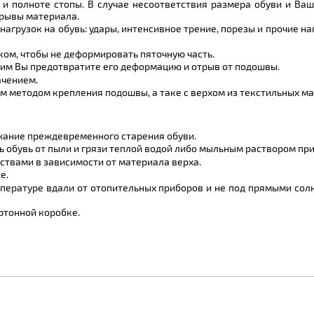
 и полноте стопы. В случае несоответствия размера обуви и Ва
зрывы материала.
агрузок на обувь: удары, интенсивное трение, порезы и прочие на
ком, чтобы не деформировать пяточную часть.
этим Вы предотвратите его деформацию и отрыв от подошвы.
ачением.
м методом крепления подошвы, а таке с верхом из текстильных ма
ежание преждевременного старения обуви.
 обувь от пыли и грязи теплой водой либо мыльным раствором п
твами в зависимости от материала верха.
е.
пературе вдали от отопительных приборов и не под прямыми солн
артонной коробке.