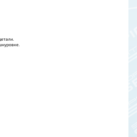
детали.
шнуровке.